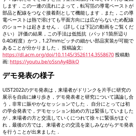
します．この一連の流れによって，転写箔の導電ペーストが
部品と配線をつなぐ接着剤として機能します．また，この導
電ペーストは熱で溶けても平面方向には広がらないため配線
のショートは起きません．（詳しくは下記の動画をご覧くだ
さい） 評価の結果，この手法は低抵抗（パッド1箇所辺り
0.4Ω程度）かつ，1.27mmピッチの細かい部品実装が可能で
あることが分かりました． 投稿論文:
https://dl.acm.org/doi/10.1145/3526114.3558670
投稿動
画:
https://youtu.be/oSsnAy4BikQ
デモ発表の様子
UIST2022のデモ発表は，来場者がドリンクを片手に研究の
展示を自由に練り歩き，デモ発表者と研究について議論し合
う，非常に賑やかなセッションでした． 自分にとっては初
の学会発表で，デモセッション始めの方は緊張していました
が，来場者の方と交流していくにつれて徐々に緊張がほぐ
れ，最後の方では、来場者との交流を楽しみながらデモ発表
を行うことが出来ました．