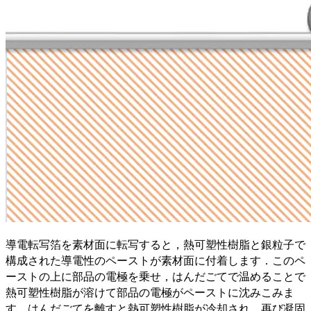
導電転写箔を素材面に転写すると，熱可塑性樹脂と銀粒子で
構成された導電性のペーストが素材面に付着します．このペ
ーストの上に部品の電極を乗せ，はんだごてで温めることで
熱可塑性樹脂が溶けて部品の電極がペーストに沈みこみま
す．はんだごてを離すと熱可塑性樹脂が冷却され，再び凝固