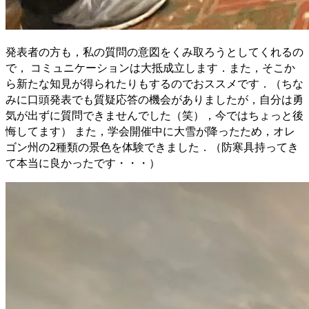
発表者の方も，私の質問の意図をくみ取ろうとしてくれるの
で， コミュニケーションは大抵成立します．また，そこか
ら新たな知見が得られたりもするのでおススメです．（ちな
みに口頭発表でも質疑応答の機会がありましたが，自分は勇
気が出ずに質問できませんでした（笑），今ではちょっと後
悔してます） また，学会開催中に大雪が降ったため，オレ
ゴン州の2種類の景色を体験できました．（防寒具持ってき
て本当に良かったです・・・）