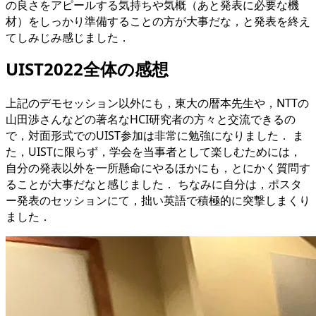
の良さをアピールする気持ちや気概（あと発表に必要な機
材）をしっかり準備することの方が大事だな，と発表を終え
てしみじみ感じました．
UIST2022全体の感想
上記のデモセッション以外にも，東大の暦本先生や，NTTの
山田渉さんなどの著名なHCI研究者の方々と交流できるの
で，対面形式でのUIST参加は非常に勉強になりました． ま
た，UISTに限らず，学会を当事者として楽しむためには，
自分の発表以外を一所懸命にやるほかにも，とにかく質問す
ることが大事だなと感じました． ちなみに自分は，ポスタ
ー発表のセッションにて，拙い英語で積極的に突撃しまくり
ました．