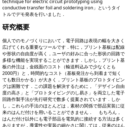
technique for electric circuit prototyping using
conductive transfer foil and soldering iron」というタイ
トルでデモ発表を行いました．
研究概要
個人でのモノづくりにおいて，電子回路は表現の幅を大きく
広げてくれる重要なツールです．特に，プリント基板は配線
や形状の自由度が高く，ユーザの好みに合った形状の回路で
多様な機能を実現することができます．しかし，プリント基
板の外注は，金銭面のコスト（輸送料込みで少なくとも
2000円）と，時間的なコスト（基板発注から到着まで短く
ても数日かかる）が大きく，プリント基板のプロトタイピン
グは困難です．この課題を解決するために，「デザイン自由
度の高さ」と「プロトタイピングのし易さ」を両立した電子
回路作製手法が先行研究で数多く提案されています．しか
し，これらの手法のほとんどは，素材の関係で部品実装に従
来のはんだ付けを用いることができません． もちろん，
はんだ付け以外にも電子部品を電気的に接続する方法は多く
ありますが，導電性や実装の細かさに関しては，従来のはん