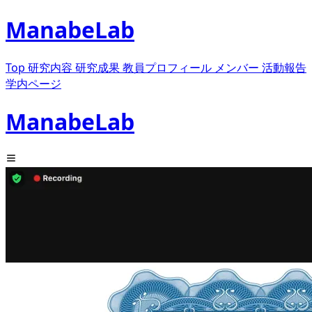
ManabeLab
Top
研究内容
研究成果
教員プロフィール
メンバー
活動報告
学内ページ
ManabeLab